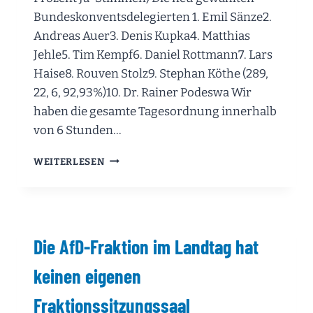
ABGEORDNETENENTSCHÄDIGUNG
Bundeskonventsdelegierten 1. Emil Sänze2.
Andreas Auer3. Denis Kupka4. Matthias
Jehle5. Tim Kempf6. Daniel Rottmann7. Lars
Haise8. Rouven Stolz9. Stephan Köthe (289,
22, 6, 92,93%)10. Dr. Rainer Podeswa Wir
haben die gesamte Tagesordnung innerhalb
von 6 Stunden…
DIE
WEITERLESEN
WICHTIGSTEN
ERGEBNISSE
DES
LANDESPARTEITAGS
IN
Die AfD-Fraktion im Landtag hat
HEIDENHEIM
06.06.2026
keinen eigenen
Fraktionssitzungssaal