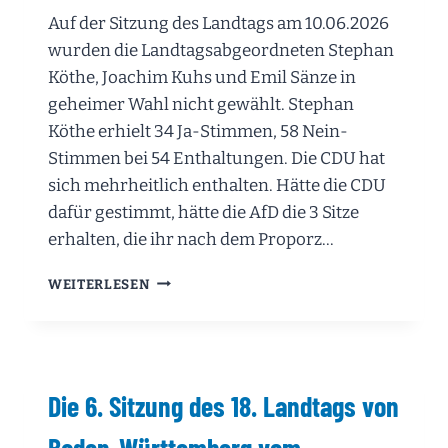
Auf der Sitzung des Landtags am 10.06.2026
wurden die Landtagsabgeordneten Stephan
Köthe, Joachim Kuhs und Emil Sänze in
geheimer Wahl nicht gewählt. Stephan
Köthe erhielt 34 Ja-Stimmen, 58 Nein-
Stimmen bei 54 Enthaltungen. Die CDU hat
sich mehrheitlich enthalten. Hätte die CDU
dafür gestimmt, hätte die AfD die 3 Sitze
erhalten, die ihr nach dem Proporz…
DIE
WEITERLESEN
AFD
HAT
KEINEN
EINZIGEN
SITZ
Die 6. Sitzung des 18. Landtags von
IM
OBERRHEINRAT
Baden-Württemberg vom
BEKOMMEN!