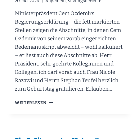
20. Mai 2026
Allgemein
,
Sitzungsberichte
Ministerpräsdent Cem Özdemirs
Regierungserklärung – die fett markierten
Stellen zeigen die Abschnitte, in denen Cem
Özdemir von seinem vorab eingereichten
Redemanuskript abweicht – wohl kalkuliert
– er liest auch diese Abschnitte ab: Herr
Präsident, sehr geehrte Kolleginnen und
Kollegen, ich darf vorab auch Frau Nicole
Razawi und Herrn Stephan Teufel herzlich
zum Geburtstag gratulieren. Erlauben…
DIE
WEITERLESEN
4.
SITZUNG
DES
18.
LANDTAGS