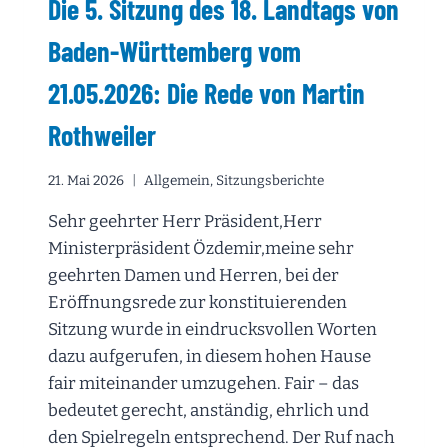
Die 5. Sitzung des 18. Landtags von
KEINEN
EIGENEN
Baden-Württemberg vom
FRAKTIONSSITZUNGSSAAL
21.05.2026: Die Rede von Martin
Rothweiler
21. Mai 2026
Allgemein
,
Sitzungsberichte
Sehr geehrter Herr Präsident,Herr
Ministerpräsident Özdemir,meine sehr
geehrten Damen und Herren, bei der
Eröffnungsrede zur konstituierenden
Sitzung wurde in eindrucksvollen Worten
dazu aufgerufen, in diesem hohen Hause
fair miteinander umzugehen. Fair – das
bedeutet gerecht, anständig, ehrlich und
den Spielregeln entsprechend. Der Ruf nach