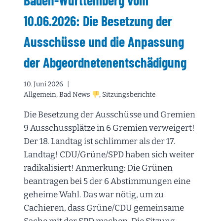
WAS
10.06.2026: Die Besetzung der
WIR
UNSEREN
Ausschüsse und die Anpassung
EUROPÄISCHEN
AUSSCHUSSKOLLEGEN
der Abgeordnetenentschädigung
GESCHRIEBEN
HABEN!
10. Juni 2026
Allgemein
,
Bad News
,
Sitzungsberichte
Die Besetzung der Ausschüsse und Gremien
9 Ausschussplätze in 6 Gremien verweigert!
Der 18. Landtag ist schlimmer als der 17.
Landtag! CDU/Grüne/SPD haben sich weiter
radikalisiert! Anmerkung: Die Grünen
beantragen bei 5 der 6 Abstimmungen eine
geheime Wahl. Das war nötig, um zu
Cachieren, dass Grüne/CDU gemeinsame