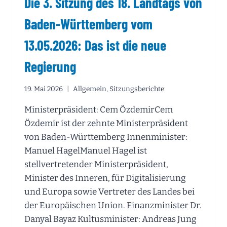
Die 3. Sitzung des 18. Landtags von
VON
BADEN-
Baden-Württemberg vom
WÜRTTEMBERG
VOM
13.05.2026: Das ist die neue
20.05.2026:
DIE
Regierung
REGIERUNGSERKLÄRUNG
VON
CEM
19. Mai 2026
Allgemein
,
Sitzungsberichte
ÖZDEMIR
Ministerpräsident: Cem ÖzdemirCem
Özdemir ist der zehnte Ministerpräsident
von Baden-Württemberg Innenminister:
Manuel HagelManuel Hagel ist
stellvertretender Ministerpräsident,
Minister des Inneren, für Digitalisierung
und Europa sowie Vertreter des Landes bei
der Europäischen Union. Finanzminister Dr.
Danyal Bayaz Kultusminister: Andreas Jung