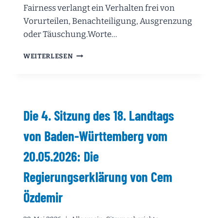
Fairness verlangt ein Verhalten frei von
Vorurteilen, Benachteiligung, Ausgrenzung
oder Täuschung.Worte…
DIE
WEITERLESEN
5.
SITZUNG
DES
18.
LANDTAGS
Die 4. Sitzung des 18. Landtags
VON
BADEN-
von Baden-Württemberg vom
WÜRTTEMBERG
VOM
20.05.2026: Die
21.05.2026:
DIE
Regierungserklärung von Cem
REDE
VON
Özdemir
MARTIN
ROTHWEILER