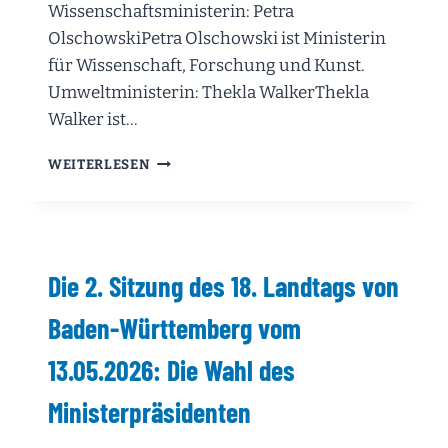
Wissenschaftsministerin: Petra
OlschowskiPetra Olschowski ist Ministerin
für Wissenschaft, Forschung und Kunst.
Umweltministerin: Thekla WalkerThekla
Walker ist…
DIE
WEITERLESEN
3.
SITZUNG
DES
18.
LANDTAGS
Die 2. Sitzung des 18. Landtags von
VON
BADEN-
Baden-Württemberg vom
WÜRTTEMBERG
VOM
13.05.2026: Die Wahl des
13.05.2026:
DAS
Ministerpräsidenten
IST
DIE