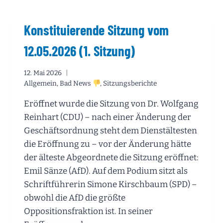
18.
LANDTAGS
Konstituierende Sitzung vom
VON
BADEN-
12.05.2026 (1. Sitzung)
WÜRTTEMBERG
VOM
13.05.2026:
12. Mai 2026
DIE
Allgemein
,
Bad News
,
Sitzungsberichte
WAHL
DES
Eröffnet wurde die Sitzung von Dr. Wolfgang
MINISTERPRÄSIDENTEN
Reinhart (CDU) – nach einer Änderung der
Geschäftsordnung steht dem Dienstältesten
die Eröffnung zu – vor der Änderung hätte
der älteste Abgeordnete die Sitzung eröffnet:
Emil Sänze (AfD). Auf dem Podium sitzt als
Schriftführerin Simone Kirschbaum (SPD) –
obwohl die AfD die größte
Oppositionsfraktion ist. In seiner