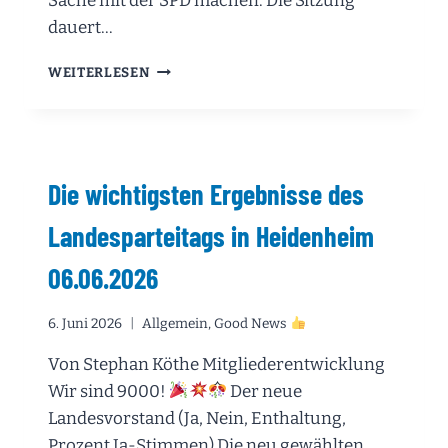
Sache mit der SPD machen. Die Sitzung
dauert…
DIE
WEITERLESEN
6.
SITZUNG
DES
18.
LANDTAGS
Die wichtigsten Ergebnisse des
VON
BADEN-
Landesparteitags in Heidenheim
WÜRTTEMBERG
VOM
06.06.2026
10.06.2026:
DIE
BESETZUNG
6. Juni 2026
Allgemein
,
Good News
DER
AUSSCHÜSSE
Von Stephan Köthe Mitgliederentwicklung
UND
Wir sind 9000!
Der neue
DIE
Landesvorstand (Ja, Nein, Enthaltung,
ANPASSUNG
Prozent Ja-Stimmen) Die neu gewählten
DER