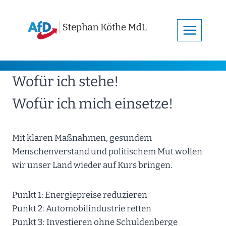
Zum
Inhalt
springen
Wofür ich stehe!
Wofür ich mich einsetze!
Mit klaren Maßnahmen, gesundem
Menschenverstand und politischem Mut wollen
wir unser Land wieder auf Kurs bringen.
Punkt 1: Energiepreise reduzieren
Punkt 2: Automobilindustrie retten
Punkt 3: Investieren ohne Schuldenberge