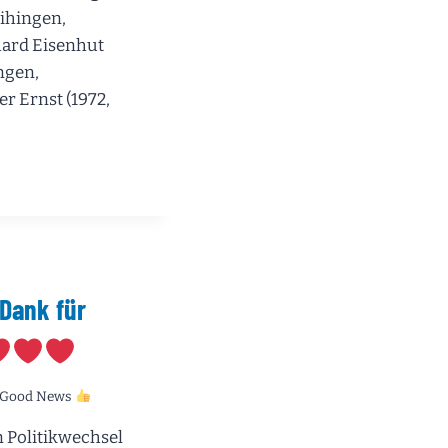
aihingen,
hard Eisenhut
ngen,
r Ernst (1972,
SFRAKTION
Dank für
NSVORSTAND
Good News
n Politikwechsel