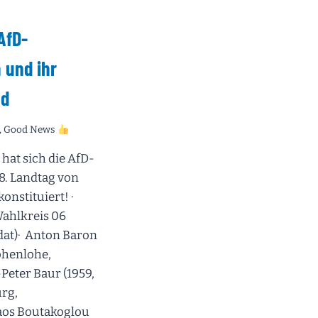
EIM
AfD-
26
 und ihr
nd
,
Good News
 hat sich die AfD-
8. Landtag von
nstituiert! ·
Wahlkreis 06
at)· Anton Baron
ohenlohe,
Peter Baur (1959,
rg,
aos Boutakoglou