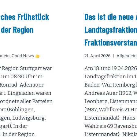
IN
HEIDENH
sches Frühstück
Das ist die neue 
06.06.20
 der Region
Landtagsfraktion
Fraktionsvorsta
emein
,
Good News
21. April 2026
Allgemein
 Region Stuttgart war
Am 18. und 19.04.2026
6 um 08:30 Uhr im
Landtagsfraktion im 1
er Konrad-Adenauer-
Baden-Württemberg ko
gart. Eingeladen waren
Andreas Auer (1962, 
ordnete aller Parteien
Leonberg, Listenmand
art (Böblingen,
(1987, Wahlkreis 21 H
ngen, Ludwigsburg,
Listenmandat)· Hans-
art). In der
Wahlreis 69 Ravensbu
: In der Region
Listenmandat)· Nikol