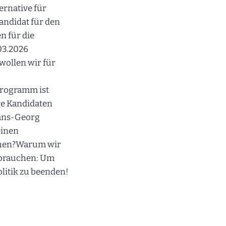
ternative für
andidat für den
n für die
03.2026
wollen wir für
rogramm ist
re Kandidaten
Hans-Georg
einen
chen?Warum wir
 brauchen: Um
olitik zu beenden!