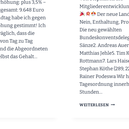
rhöhung: plus 3,5% –
Mitgliederentwicklun
sgesamt: 9.648 Euro
Der neue Land
ndtag habe ich gegen
Nein, Enthaltung, Pr
öhung gestimmt! Ich
Die neu gewählten
räglich, dass die
Bundeskonventsdelegi
 von Tag zu Tag
Sänze2. Andreas Auer
nd die Abgeordneten
Matthias Jehle5. Tim 
elbst das Gehalt…
Rottmann7. Lars Haise
Stephan Köthe (289, 22
O
Rainer Podeswa Wir h
Tagesordnung innerh
INGEN
Stunden…
N
DIE
T!
WEITERLESEN
WICHTIG
ERGEBNI
DES
LANDESP