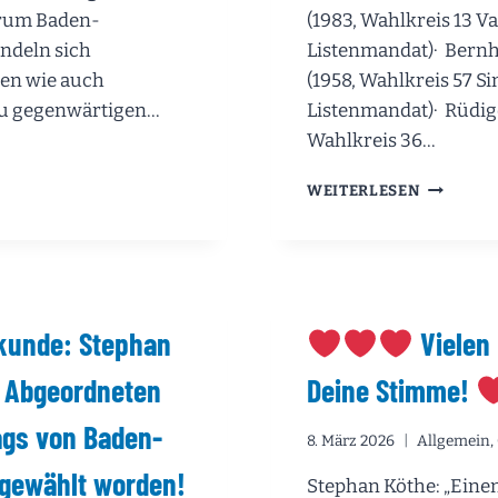
trum Baden-
(1983, Wahlkreis 13 V
ndeln sich
Listenmandat)· Bern
en wie auch
(1958, Wahlkreis 57 Si
zu gegenwärtigen…
Listenmandat)· Rüdige
Wahlkreis 36…
AMENTARISCHES
HSTÜCK
DAS
WEITERLESEN
IST
LADUNG
DIE
NEUE
ON
AFD-
TGART
LANDTAG
UND
kunde: Stephan
Vielen 
IHR
FRAKTIO
m Abgeordneten
Deine Stimme!
ags von Baden-
8. März 2026
Allgemein
,
gewählt worden!
Stephan Köthe: „Eine