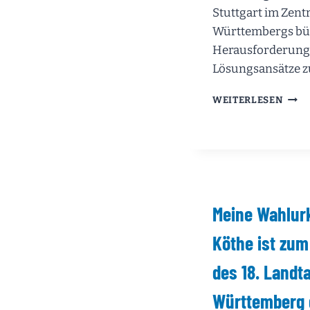
Stuttgart im Zen
Württembergs bü
Herausforderung
Lösungsansätze 
PARL
WEITERLESEN
FRÜ
AUF
EIN
DER
REGI
STUT
Meine Wahlur
Köthe ist zu
des 18. Landt
Württemberg 