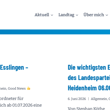
Aktuell
Landtag
Über mich
 Esslingen –
Die wichtigsten 
des Landespartei
Heidenheim 06.0
mein
,
Good News
ordneter für
6. Juni 2026
Allgemein
,
ich ab 01.07.2026 eine
Von Stephan Köthe