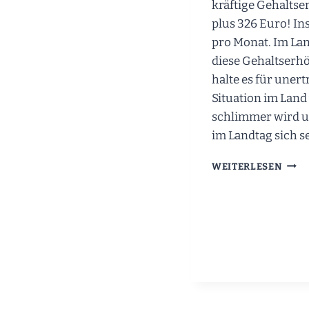
kräftige Gehaltse
plus 326 Euro! In
pro Monat. Im La
diese Gehaltserh
halte es für unert
Situation im Land
schlimmer wird u
im Landtag sich s
1000
WEITERLESEN
EUR
FÜR
ESSL
–
JEDE
MONA