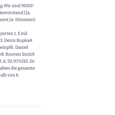
g Wir sind 9000!
esvorstand (Ja,
ozent Ja-Stimmen)
erten 1. Emil
3. Denis Kupka4.
Kempf6. Daniel
8. Rouven Stolz9.
, 6, 92,93%)10. Dr.
aben die gesamte
alb von 6
STEN
SSE
ARTEITAGS