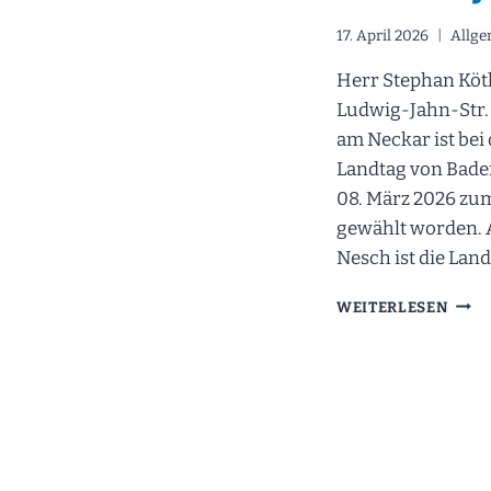
17. April 2026
Allge
Herr Stephan Köt
Ludwig-Jahn-Str. 
am Neckar ist bei
Landtag von Bad
08. März 2026 z
gewählt worden.
Nesch ist die Lan
MEIN
WEITERLESEN
WAH
STEP
KÖT
IST
ZUM
ABG
DES
18.