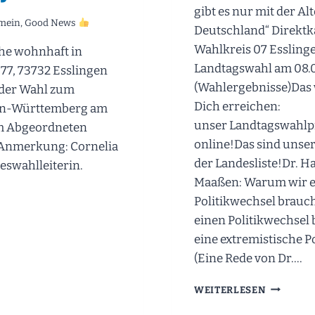
gibt es nur mit der Al
mein
,
Good News
Deutschland“ Direktk
Wahlkreis 07 Esslinge
he wohnhaft in
Landtagswahl am 08.
77, 73732 Esslingen
(Wahlergebnisse)Das 
 der Wahl zum
Dich erreichen:
en-Württemberg am
unser Landtagswahlp
um Abgeordneten
online!Das sind unse
 Anmerkung: Cornelia
der Landesliste!Dr. 
deswahlleiterin.
Maaßen: Warum wir 
E
Politikwechsel brau
LURKUNDE:
einen Politikwechsel
HAN
HE
eine extremistische P
(Eine Rede von Dr….
EORDNETEN
WEITERLESEN