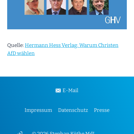
Quelle:
Hermann Hess Verlag: Warum Christen
AfD wählen
E-Mail
Impressum
Datenschutz
Presse
© 2026 Stephan Köthe MdL