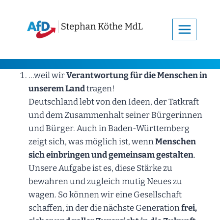
Zum
Inhalt
springen
…weil wir
Verantwortung für die Menschen in
unserem Land
tragen!
Deutschland lebt von den Ideen, der Tatkraft
und dem Zusammenhalt seiner Bürgerinnen
und Bürger. Auch in Baden-Württemberg
zeigt sich, was möglich ist, wenn
Menschen
sich einbringen und gemeinsam gestalten
.
Unsere Aufgabe ist es, diese Stärke zu
bewahren und zugleich mutig Neues zu
wagen. So können wir eine Gesellschaft
schaffen, in der die nächste Generation
frei,