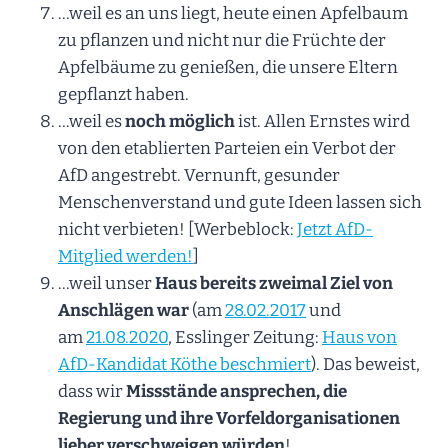
…weil es an uns liegt, heute einen Apfelbaum
zu pflanzen und nicht nur die Früchte der
Apfelbäume zu genießen, die unsere Eltern
gepflanzt haben.
…weil es
noch möglich
ist. Allen Ernstes wird
von den etablierten Parteien ein Verbot der
AfD angestrebt. Vernunft, gesunder
Menschenverstand und gute Ideen lassen sich
nicht verbieten! [Werbeblock:
Jetzt AfD-
Mitglied werden!
]
…weil unser
Haus bereits zweimal Ziel von
Anschlägen war
(am
28.02.2017
und
am
21.08.2020
, Esslinger Zeitung:
Haus von
AfD-Kandidat Köthe beschmiert
). Das beweist,
dass wir
Missstände ansprechen, die
Regierung und ihre Vorfeldorganisationen
lieber verschweigen würden
!