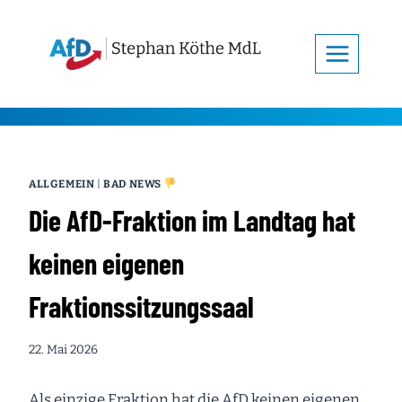
Zum
Inhalt
springen
ALLGEMEIN
|
BAD NEWS
Die AfD-Fraktion im Landtag hat
keinen eigenen
Fraktionssitzungssaal
22. Mai 2026
Als einzige Fraktion hat die AfD keinen eigenen