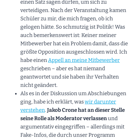
einen Satz sagen dürfen, um sich zu
verteidigen. Nach der Veranstaltung kamen
Schüler zu mir, die mich fragen, ob ich
gelogen hätte. So schmutzig ist Politik! Was
auch bemerkenswert ist: Keiner meiner
Mitbewerber hat ein Problem damit, dass die
größte Opposition ausgeschlossen wird. Ich
habe einen
Appell an meine Mitbewerber
geschrieben – aber es hat niemand
geantwortet und sie haben ihr Verhalten
nicht geändert.
Als es in der Diskussion um Abschiebungen
ging, habe ich erklärt, was
wir darunter
verstehen
.
Jakob Crone hat an dieser Stelle
seine Rolle als Moderator verlassen
und
argumentativ eingegriffen – allerdings mit
Fake-Infos, die durch unser Programm