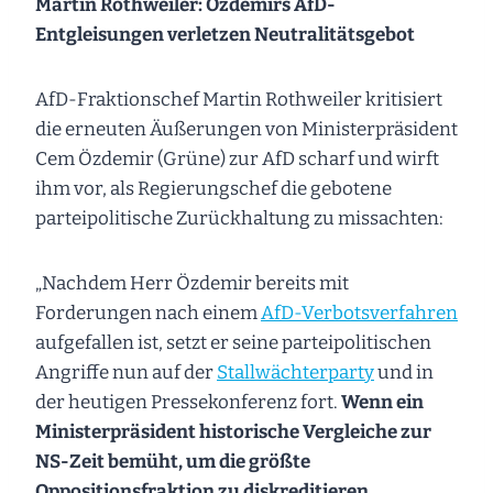
Martin Rothweiler: Özdemirs AfD-
Entgleisungen verletzen Neutralitätsgebot
AfD-Fraktionschef Martin Rothweiler kritisiert
die erneuten Äußerungen von Ministerpräsident
Cem Özdemir (Grüne) zur AfD scharf und wirft
ihm vor, als Regierungschef die gebotene
parteipolitische Zurückhaltung zu missachten:
„Nachdem Herr Özdemir bereits mit
Forderungen nach einem
AfD-Verbotsverfahren
aufgefallen ist, setzt er seine parteipolitischen
Angriffe nun auf der
Stallwächterparty
und in
der heutigen Pressekonferenz fort.
Wenn ein
Ministerpräsident historische Vergleiche zur
NS-Zeit bemüht, um die größte
Oppositionsfraktion zu diskreditieren,