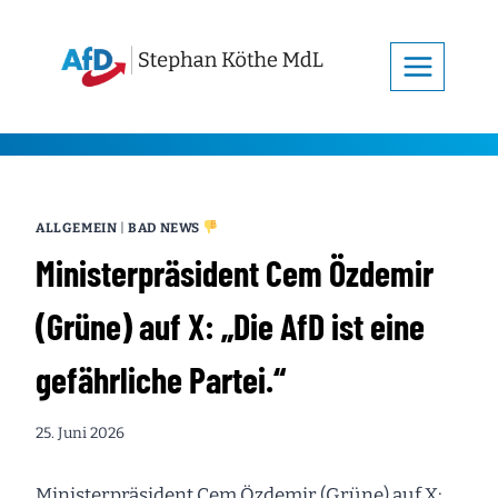
Zum
Inhalt
springen
ALLGEMEIN
|
BAD NEWS
Ministerpräsident Cem Özdemir
(Grüne) auf X: „Die AfD ist eine
gefährliche Partei.“
25. Juni 2026
Ministerpräsident Cem Özdemir (Grüne) auf X: