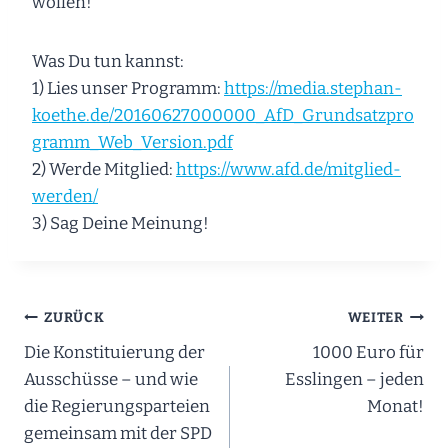
wollen!
Was Du tun kannst:
1) Lies unser Programm:
https://media.stephan-
koethe.de/20160627000000_AfD_Grundsatzpro
gramm_Web_Version.pdf
2) Werde Mitglied:
https://www.afd.de/mitglied-
werden/
3) Sag Deine Meinung!
Beitragsnavigation
ZURÜCK
WEITER
Die Konstituierung der
1000 Euro für
Ausschüsse – und wie
Esslingen – jeden
die Regierungsparteien
Monat!
gemeinsam mit der SPD