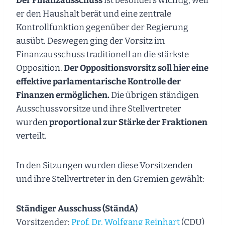
Der Finanzausschuss
ist besonders wichtig, weil
er den Haushalt berät und eine zentrale
Kontrollfunktion gegenüber der Regierung
ausübt. Deswegen ging der Vorsitz im
Finanzausschuss traditionell an die stärkste
Opposition.
Der Oppositionsvorsitz soll hier eine
effektive parlamentarische Kontrolle der
Finanzen ermöglichen.
Die übrigen ständigen
Ausschussvorsitze und ihre Stellvertreter
wurden
proportional zur Stärke der Fraktionen
verteilt.
In den Sitzungen wurden diese Vorsitzenden
und ihre Stellvertreter in den Gremien gewählt:
Ständiger Ausschuss (StändA)
Vorsitzender:
Prof. Dr. Wolfgang Reinhart
(CDU)