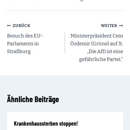
Beitragsnavigation
ZURÜCK
WEITER
Besuch des EU-
Ministerpräsident Cem
Parlaments in
Özdemir (Grüne) auf X:
Straßburg
„Die AfD ist eine
gefährliche Partei.“
Ähnliche Beiträge
Krankenhaussterben stoppen!