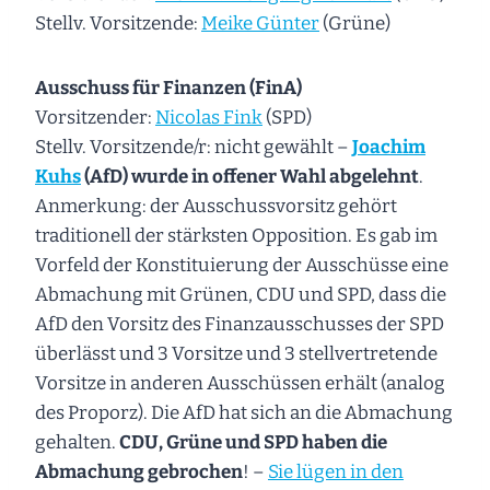
Stellv. Vorsitzende:
Meike Günter
(Grüne)
Ausschuss für Finanzen (FinA)
Vorsitzender:
Nicolas Fink
(SPD)
Stellv. Vorsitzende/r: nicht gewählt –
Joachim
Kuhs
(AfD) wurde in offener Wahl abgelehnt
.
Anmerkung: der Ausschussvorsitz gehört
traditionell der stärksten Opposition. Es gab im
Vorfeld der Konstituierung der Ausschüsse eine
Abmachung mit Grünen, CDU und SPD, dass die
AfD den Vorsitz des Finanzausschusses der SPD
überlässt und 3 Vorsitze und 3 stellvertretende
Vorsitze in anderen Ausschüssen erhält (analog
des Proporz). Die AfD hat sich an die Abmachung
gehalten.
CDU, Grüne und SPD haben die
Abmachung gebrochen
! –
Sie lügen in den