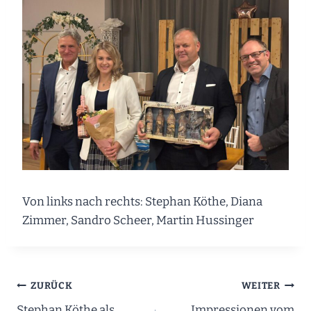
Von links nach rechts: Stephan Köthe, Diana
Zimmer, Sandro Scheer, Martin Hussinger
Beitragsnavigation
ZURÜCK
WEITER
Stephan Köthe als
Impressionen vom