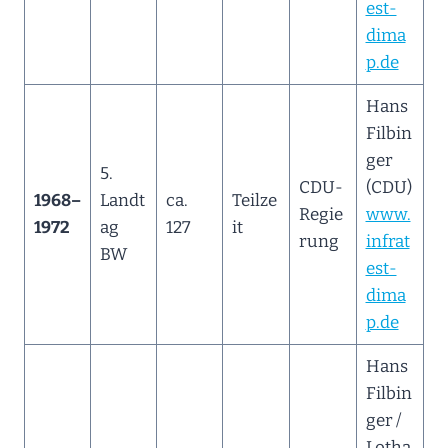
est-
dima
p.de
Hans
Filbin
ger
5.
CDU-
(CDU)
1968–
Landt
ca.
Teilze
Regie
www.
1972
ag
127
it
rung
infrat
BW
est-
dima
p.de
Hans
Filbin
ger /
Lotha