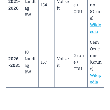
2021–
Landt
Vollze
154
e +
nn
2026
ag
it
CDU
(Grün
BW
e)
Wikip
edia
Cem
Özde
18.
Grün
mir
2026
Landt
Vollze
157
e +
(Grün
-2031
ag
it
CDU
e)
BW
Wikip
edia