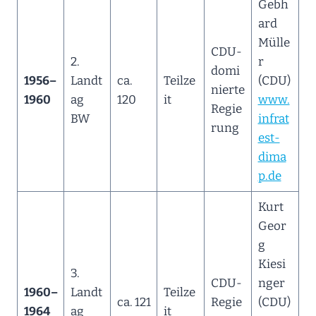
Gebh
ard
Mülle
CDU-
2.
r
domi
1956–
Landt
ca.
Teilze
(CDU)
nierte
1960
ag
120
it
www.
Regie
BW
infrat
rung
est-
dima
p.de
Kurt
Geor
g
Kiesi
3.
CDU-
nger
1960–
Landt
Teilze
ca. 121
Regie
(CDU)
1964
ag
it