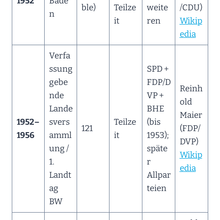
1952
Bade
ble)
Teilze
weite
/CDU)
n
it
ren
Wikip
edia
Verfa
ssung
SPD +
gebe
FDP/D
Reinh
nde
VP +
old
Lande
BHE
Maier
1952–
svers
Teilze
(bis
121
(FDP/
1956
amml
it
1953);
DVP)
ung /
späte
Wikip
1.
r
edia
Landt
Allpar
ag
teien
BW