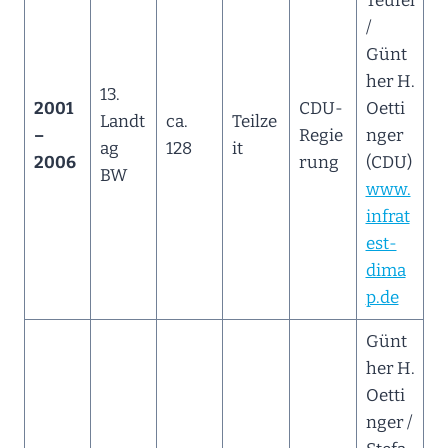
Teufel
/
Günt
her H.
13.
2001
CDU-
Oetti
Landt
ca.
Teilze
–
Regie
nger
ag
128
it
2006
rung
(CDU)
BW
www.
infrat
est-
dima
p.de
Günt
her H.
Oetti
nger /