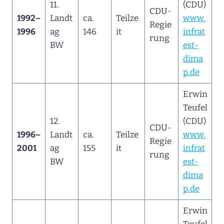
11.
(CDU)
CDU-
1992–
Landt
ca.
Teilze
www.
Regie
1996
ag
146
it
infrat
rung
BW
est-
dima
p.de
Erwin
Teufel
12.
(CDU)
CDU-
1996–
Landt
ca.
Teilze
www.
Regie
2001
ag
155
it
infrat
rung
BW
est-
dima
p.de
Erwin