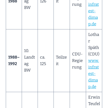
1988
ag
126
it
rung
infrat
BW
est-
dima
p.de
Lotha
r
Späth
10.
CDU-
(CDU)
1988–
Landt
ca.
Teilze
Regie
www.
1992
ag
125
it
rung
infrat
BW
est-
dima
p.de
Erwin
Teufel