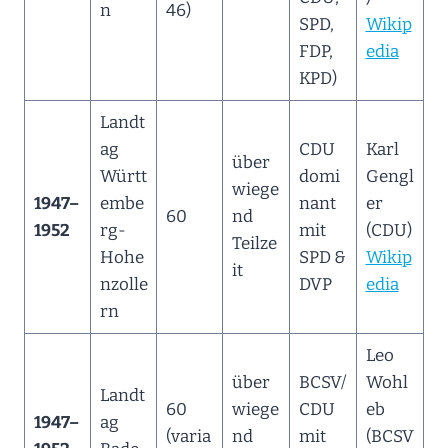
n
46)
SPD,
Wikip
FDP,
edia
KPD)
Landt
ag
CDU
Karl
über
Württ
domi
Gengl
wiege
1947–
embe
nant
er
60
nd
1952
rg-
mit
(CDU)
Teilze
Hohe
SPD &
Wikip
it
nzolle
DVP
edia
rn
Leo
über
BCSV/
Wohl
Landt
60
wiege
CDU
eb
1947–
ag
(varia
nd
mit
(BCSV