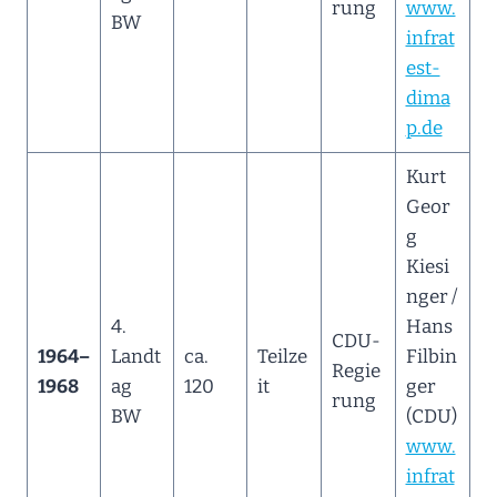
rung
www.
BW
infrat
est-
dima
p.de
Kurt
Geor
g
Kiesi
nger /
4.
Hans
CDU-
1964–
Landt
ca.
Teilze
Filbin
Regie
1968
ag
120
it
ger
rung
BW
(CDU)
www.
infrat