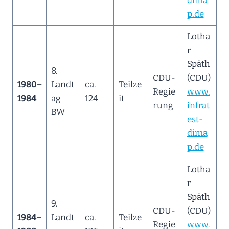
dima
p.de
Lotha
r
Späth
8.
CDU-
(CDU)
1980–
Landt
ca.
Teilze
Regie
www.
1984
ag
124
it
rung
infrat
BW
est-
dima
p.de
Lotha
r
Späth
9.
CDU-
(CDU)
1984–
Landt
ca.
Teilze
Regie
www.