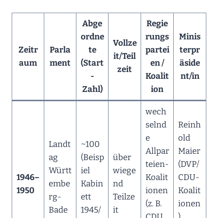
Abge
Regie
ordne
rungs
Minis
Vollze
Zeitr
Parla
te
partei
terpr
it/Teil
aum
ment
(Start
en /
äside
zeit
-
Koalit
nt/in
Zahl)
ion
wech
selnd
Reinh
e
old
Landt
~100
Allpar
Maier
ag
(Beisp
über
teien-
(DVP/
Württ
iel
wiege
1946–
Koalit
CDU-
embe
Kabin
nd
1950
ionen
Koalit
rg-
ett
Teilze
(z. B.
ionen
Bade
1945/
it
CDU,
)