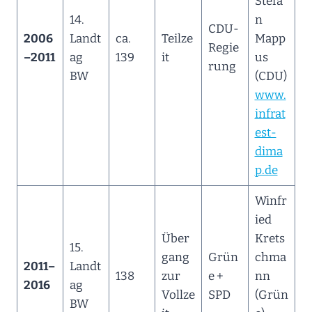
Stefa
14.
n
CDU-
2006
Landt
ca.
Teilze
Mapp
Regie
–2011
ag
139
it
us
rung
BW
(CDU)
www.
infrat
est-
dima
p.de
Winfr
ied
Über
Krets
15.
gang
Grün
chma
2011–
Landt
138
zur
e +
nn
2016
ag
Vollze
SPD
(Grün
BW