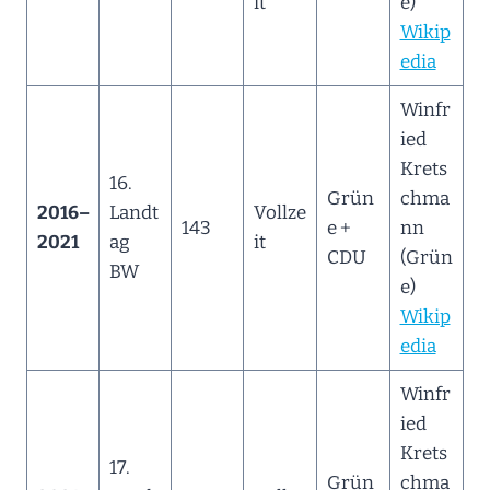
it
e)
Wikip
edia
Winfr
ied
Krets
16.
Grün
chma
2016–
Landt
Vollze
143
e +
nn
2021
ag
it
CDU
(Grün
BW
e)
Wikip
edia
Winfr
ied
Krets
17.
Grün
chma