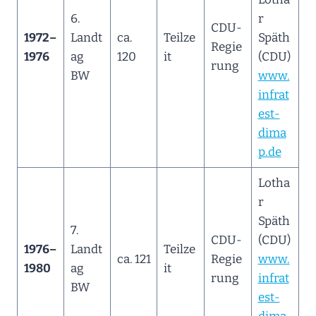
6.
r
CDU-
1972–
Landt
ca.
Teilze
Späth
Regie
1976
ag
120
it
(CDU)
rung
BW
www.
infrat
est-
dima
p.de
Lotha
r
Späth
7.
CDU-
(CDU)
1976–
Landt
Teilze
ca. 121
Regie
www.
1980
ag
it
rung
infrat
BW
est-